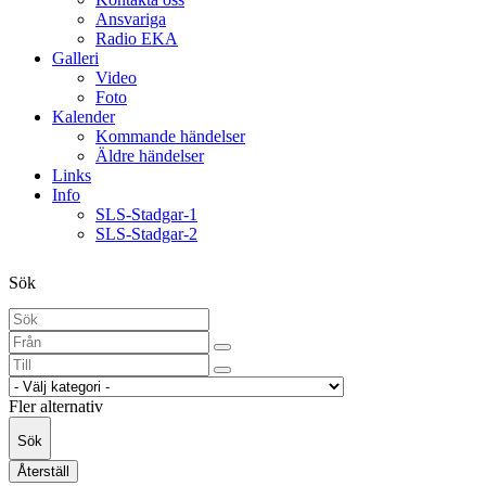
Ansvariga
Radio EKA
Galleri
Video
Foto
Kalender
Kommande händelser
Äldre händelser
Links
Info
SLS-Stadgar-1
SLS-Stadgar-2
Sök
Fler alternativ
Sök
Återställ