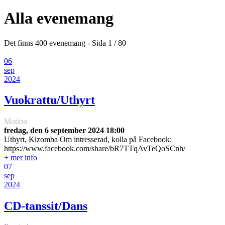
Alla evenemang
Det finns 400 evenemang
- Sida 1 / 80
06
sep
2024
Vuokrattu/Uthyrt
Motion
fredag, den 6 september 2024
18:00
Uthyrt, Kizomba Om intresserad, kolla på Facebook:
https://www.facebook.com/share/bR7TTqAvTeQoSCnh/
+ mer info
07
sep
2024
CD-tanssit/Dans